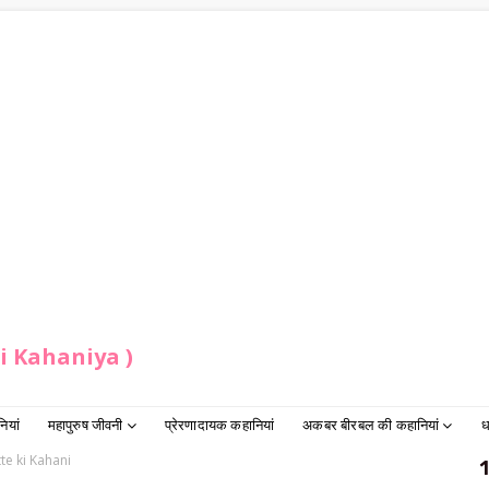
ndi Kahaniya )
ियां
महापुरुष जीवनी
प्रेरणादायक कहानियां
अकबर बीरबल की कहानियां
ध
tte ki Kahani
1